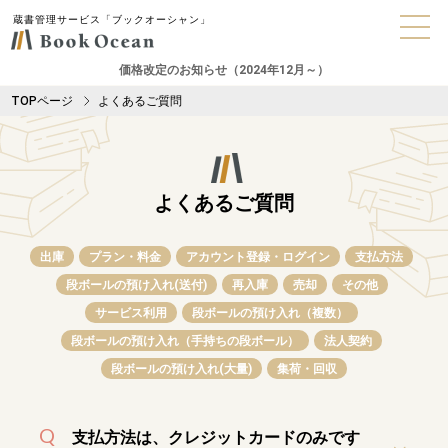
蔵書管理サービス「ブックオーシャン」
価格改定のお知らせ（2024年12月～）
TOPページ
よくあるご質問
よくあるご質問
出庫
プラン・料金
アカウント登録・ログイン
支払方法
段ボールの預け入れ(送付)
再入庫
売却
その他
サービス利用
段ボールの預け入れ（複数）
段ボールの預け入れ（手持ちの段ボール）
法人契約
段ボールの預け入れ(大量)
集荷・回収
支払方法は、クレジットカードのみです