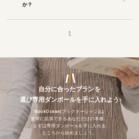
か？
1
自分に合ったプランを
選び専用ダンボールを
手に入れよう
BookOcean(ブックオーシャン)は
無限に拡張できるあなただけの本棚。
まずは専用ダンボールを手に入れる
ところから始めましょう。